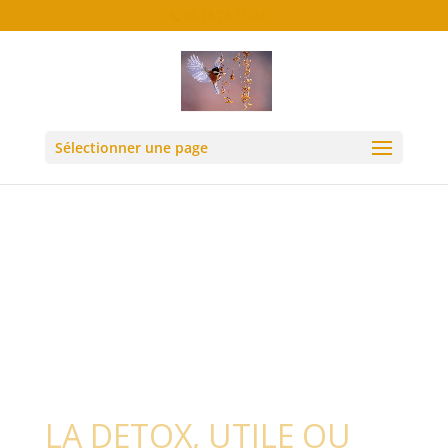
06.13.73.71.92
Deprecated
: Required parameter $location follows
optional parameter $post_types in
/home/courriermv/www/wp-
content/plugins/monarch/monarch.php
on line
Sélectionner une page
3783
LA DETOX, UTILE OU