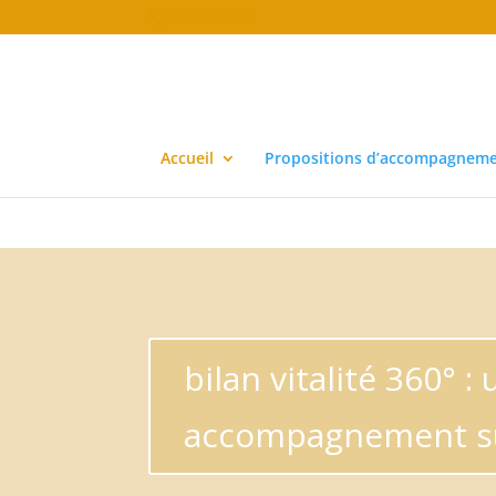
06.13.73.71.92
Deprecated
: Required parameter $location follows optional parame
Accueil
Propositions d’accompagnemen
bilan vitalité 360° : 
accompagnement s