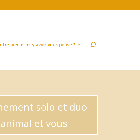
/monarch/monarch.php
on line
3783
otre bien être, y aviez vous pensé ?
ement solo et duo
 animal et vous