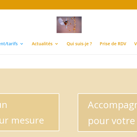
ter $post_types in
/home/courriermv/www/wp-content/plugins
t/tarifs
Actualités
Qui suis-je ?
Prise de RDV
V
un
Accompagn
ur mesure
pour votre